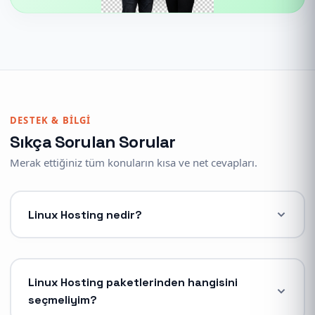
DESTEK & BILGI
Sıkça Sorulan Sorular
Merak ettiğiniz tüm konuların kısa ve net cevapları.
Linux Hosting nedir?
Linux Hosting, sunucu işletim sistemi olarak Linux
(CloudLinux, AlmaLinux) kullanan ve özellikle PHP,
MySQL altyapılı web siteleri (WordPress, Joomla, e-
ticaret scriptleri vb.) için optimize edilmiş bir web
Linux Hosting paketlerinden hangisini
barındırma hizmetidir. Yüksek kararlılık, güvenlik ve
seçmeliyim?
performans sunar.