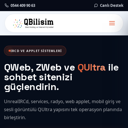
0544 409 90 63
Canlı Destek
IRCD VE APPLET SISTEMLERI
QWeb, ZWeb ve
QUltra
ile
sohbet sitenizi
güçlendirin.
UnrealIRCd, services, radyo, web applet, mobil giriş ve
sesli görüntülü QUltra yapısını tek operasyon planında
birleştirin.