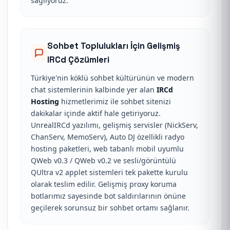
sağlıyoruz.
Sohbet Toplulukları İçin Gelişmiş
IRCd Çözümleri
Türkiye'nin köklü sohbet kültürünün ve modern
chat sistemlerinin kalbinde yer alan
IRCd
Hosting
hizmetlerimiz ile sohbet sitenizi
dakikalar içinde aktif hale getiriyoruz.
UnrealIRCd yazılımı, gelişmiş servisler (NickServ,
ChanServ, MemoServ), Auto DJ özellikli radyo
hosting paketleri, web tabanlı mobil uyumlu
QWeb v0.3 / QWeb v0.2 ve sesli/görüntülü
QUltra v2 applet sistemleri tek pakette kurulu
olarak teslim edilir. Gelişmiş proxy koruma
botlarımız sayesinde bot saldırılarının önüne
geçilerek sorunsuz bir sohbet ortamı sağlanır.