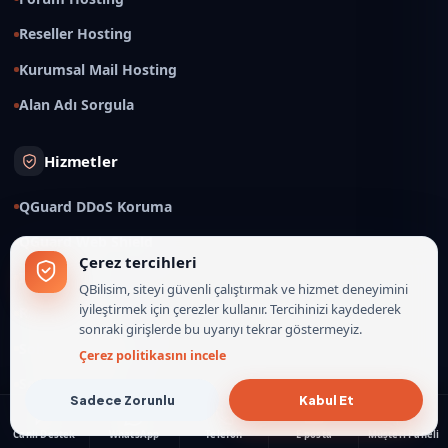
Reseller Hosting
Kurumsal Mail Hosting
Alan Adı Sorgula
Hizmetler
QGuard DDoS Koruma
QGuard Web Shield
Çerez tercihleri
IRCd Hosting
QBilisim, siteyi güvenli çalıştırmak ve hizmet deneyimini
iyileştirmek için çerezler kullanır. Tercihinizi kaydederek
Radyo Hosting
sonraki girişlerde bu uyarıyı tekrar göstermeyiz.
Sohbet Sistemleri
Çerez politikasını incele
Sohbet Temaları
Sadece Zorunlu
Kabul Et
Sunucu Durumu
Canlı Destek
WhatsApp
Telefon
E-posta
Müşteri Paneli