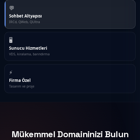
💬
Sohbet Altyapısı
IRCd, QWeb, QUltra
🖥️
Sunucu Hizmetleri
VDS, kiralama, barındırma
⚡
Firma Özel
Tasarım ve proje
Mükemmel Domaininizi Bulun