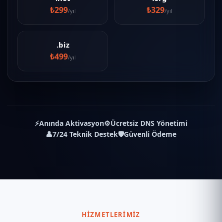
₺299
₺329
/yıl
/yıl
.biz
₺499
/yıl
⚡
Anında Aktivasyon
⚙️
Ücretsiz DNS Yönetimi
👤
7/24 Teknik Destek
🛡️
Güvenli Ödeme
HIZMETLERIMIZ