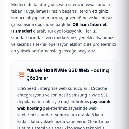
Modern dijital dünyada, web sitenizin veya sunucu
tabanlı uygulamalarınızın başarısı, tercih ettiğiniz
sunucu altyapısının hızına, güvenliğine ve kesintisiz
çalışmasına doğrudan bağlıdır.
QBilisim İnternet
Hizmetleri
olarak, Türkiye lokasyonlu Tier III
standartlarındaki veri merkezimiz, yedekli altyapımız
ve kesintisiz teknik operasyon ekibimiz ile projelerinizi
en yüksek performansla geleceğe taşıyoruz.
Yüksek Hızlı NVMe SSD Web Hosting
Çözümleri
LiteSpeed Enterprise web sunucuları, LSCache
entegrasyonu ve son nesil Samsung NVMe SSD
depolama birimleriyle güçlendirilmiş
paylaşımlı
web hosting
paketlerimiz sayesinde web
siteleriniz standart sunuculara oranla 6 kata
kadar daha yüksek hızda yanıt verir. CloudLinux
işletim sistemi ve CageFS izolasyon teknolojisi,