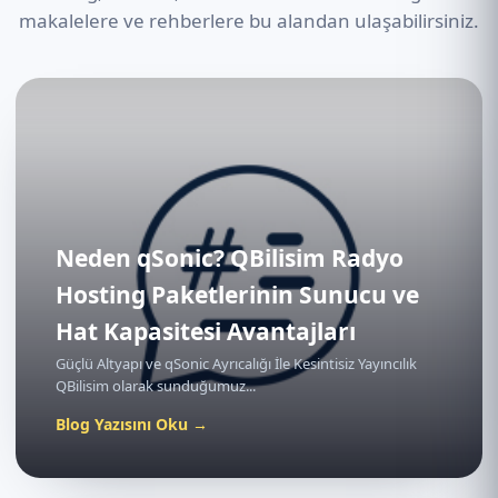
makalelere ve rehberlere bu alandan ulaşabilirsiniz.
Neden qSonic? QBilisim Radyo
Hosting Paketlerinin Sunucu ve
Hat Kapasitesi Avantajları
Güçlü Altyapı ve qSonic Ayrıcalığı İle Kesintisiz Yayıncılık
QBilisim olarak sunduğumuz...
Blog Yazısını Oku →