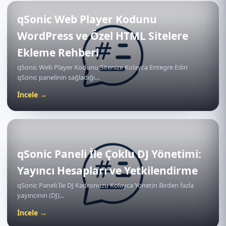
qSonic Web Player Kodunu
WordPress ve Özel HTML Sitelere
Ekleme Rehberi
qSonic Web Player Kodunu Sitenize Kolayca Entegre Edin
qSonic panelinin sağladığı...
İncele →
qSonic Paneli İle Çoklu DJ Yönetimi:
Yayıncı Hesapları ve Yetkilendirme
qSonic Paneli İle DJ Kadronuzu Kolayca Yönetin Birden fazla
yayıncının (DJ)...
İncele →