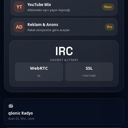
YouTube Mix
YT
Plus+
Albümden ayrı yayın kaynağı
Reklam & Anons
AD
Pro
Paket seviyesine göre araçlar
IRC
SOHBET ALTYAPI
WebRTC
SSL
DJ
YOUTUBE
📻
qSonic Radyo
Auto DJ, Mix, istek