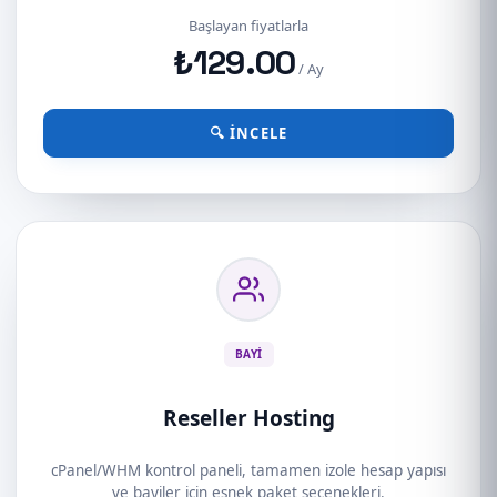
Başlayan fiyatlarla
₺129.00
/ Ay
🔍 İNCELE
BAYI
Reseller Hosting
cPanel/WHM kontrol paneli, tamamen izole hesap yapısı
ve bayiler için esnek paket seçenekleri.