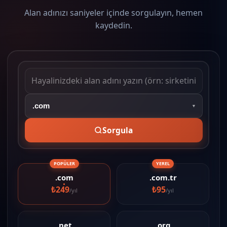
Alan adınızı saniyeler içinde sorgulayın, hemen
kaydedin.
▼
Sorgula
POPÜLER
YEREL
.com
.com.tr
₺249
₺95
/yıl
/yıl
.net
.org