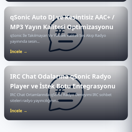
qSonic Auto DJ ve Kesintisiz AAC+ /
MP3 Yayın Kalitesi Optimizasyonu
qSonic İle Takılmayan Ve Yüksek Kaliteli Ses Akışı Radyo
yayınında sesin...
İncele →
IRC Chat Odalarına qSonic Radyo
Player ve İstek Botu Entegrasyonu
IRC Chat Ortamlarında qSonic Radyo Deneyimi IRC sohbet
siteleri radyo yayıncılığının...
İncele →