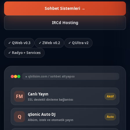
Sohbet Sistemleri →
IRCd Hosting
✓ QWeb v0.3
✓ ZWeb v0.2
✓ QUltra v2
✓ Radyo + Services
● qbilisim.com / sohbet altyapısı
Canlı Yayın
FM
Aktif
SSL destekli dinleme bağlantısı
qSonic Auto DJ
Q
Auto
Albüm, istek ve otomatik yayın