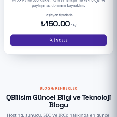
%100 NVMe SSD diskler, KVM sanallaştırma teknolojisi ve
paylaşımsız donanım kaynakları.
Başlayan fiyatlarla
₺150.00
/ Ay
🔍 İNCELE
BLOG & REHBERLER
QBilisim Güncel Bilgi ve Teknoloji
Blogu
Hosting, sunucu, SEO ve IRCd hakkında en güncel