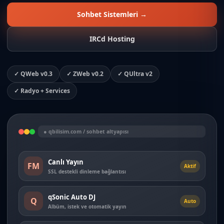
Sohbet Sistemleri →
IRCd Hosting
✓ QWeb v0.3
✓ ZWeb v0.2
✓ QUltra v2
✓ Radyo + Services
● qbilisim.com / sohbet altyapısı
Canlı Yayın
FM
Aktif
SSL destekli dinleme bağlantısı
qSonic Auto DJ
Q
Auto
Albüm, istek ve otomatik yayın