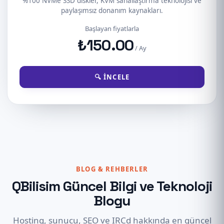
%100 NVMe SSD diskler, KVM sanallaştırma teknolojisi ve
paylaşımsız donanım kaynakları.
Başlayan fiyatlarla
₺150.00
/ Ay
🔍 İNCELE
BLOG & REHBERLER
QBilisim Güncel Bilgi ve Teknoloji
Blogu
Hosting, sunucu, SEO ve IRCd hakkında en güncel