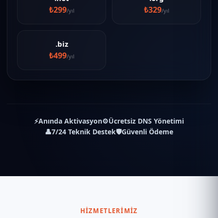
₺299
₺329
/yıl
/yıl
.biz
₺499
/yıl
⚡
Anında Aktivasyon
⚙️
Ücretsiz DNS Yönetimi
👤
7/24 Teknik Destek
🛡️
Güvenli Ödeme
HIZMETLERIMIZ