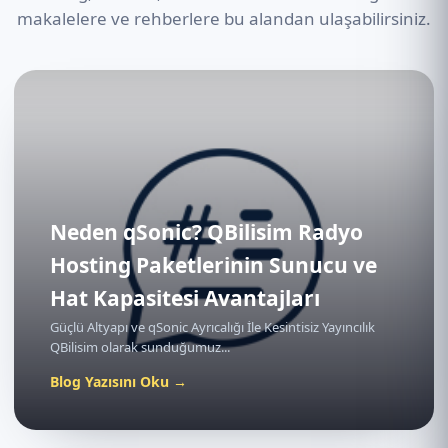
makalelere ve rehberlere bu alandan ulaşabilirsiniz.
Neden qSonic? QBilisim Radyo
Hosting Paketlerinin Sunucu ve
Hat Kapasitesi Avantajları
Güçlü Altyapı ve qSonic Ayrıcalığı İle Kesintisiz Yayıncılık
QBilisim olarak sunduğumuz...
Blog Yazısını Oku →