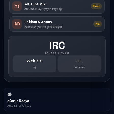
YouTube Mix
YT
Plus+
Albümden ayrı yayın kaynağı
Reklam & Anons
AD
Pro
Paket seviyesine göre araçlar
IRC
SOHBET ALTYAPI
WebRTC
SSL
DJ
YOUTUBE
📻
qSonic Radyo
Auto DJ, Mix, istek