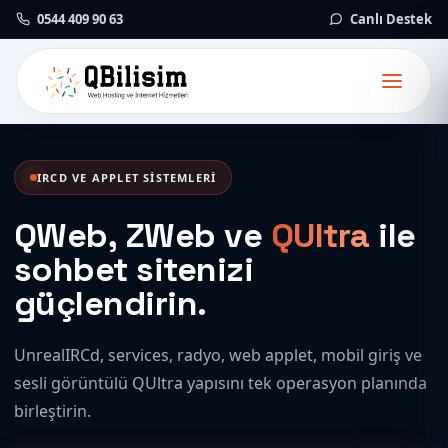
0544 409 90 63
Canlı Destek
IRCD VE APPLET SISTEMLERI
QWeb, ZWeb ve
QUltra
ile
sohbet sitenizi
güçlendirin.
UnrealIRCd, services, radyo, web applet, mobil giriş ve
sesli görüntülü QUltra yapısını tek operasyon planında
birleştirin.