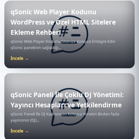
qSonic Web Player Kodunu
WordPress ve Özel HTML Sitelere
Ekleme Rehberi
qSonic Web Player Kodunu Sitenize Kolayca Entegre Edin
qSonic panelinin sağladığı...
İncele →
qSonic Paneli İle Çoklu DJ Yönetimi:
Yayıncı Hesapları ve Yetkilendirme
qSonic Paneli İle DJ Kadronuzu Kolayca Yönetin Birden fazla
yayıncının (DJ)...
İncele →