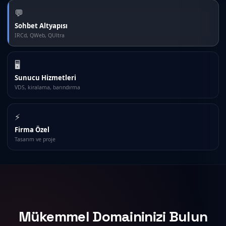
💬
Sohbet Altyapısı
IRCd, QWeb, QUltra
🖥️
Sunucu Hizmetleri
VDS, kiralama, barındırma
⚡
Firma Özel
Tasarım ve proje
Mükemmel Domaininizi Bulun