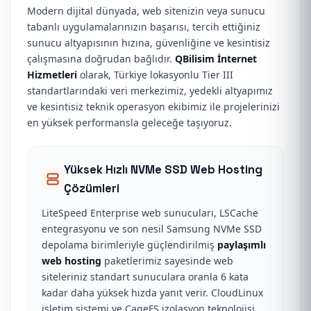
Modern dijital dünyada, web sitenizin veya sunucu
tabanlı uygulamalarınızın başarısı, tercih ettiğiniz
sunucu altyapısının hızına, güvenliğine ve kesintisiz
çalışmasına doğrudan bağlıdır.
QBilisim İnternet
Hizmetleri
olarak, Türkiye lokasyonlu Tier III
standartlarındaki veri merkezimiz, yedekli altyapımız
ve kesintisiz teknik operasyon ekibimiz ile projelerinizi
en yüksek performansla geleceğe taşıyoruz.
Yüksek Hızlı NVMe SSD Web Hosting
Çözümleri
LiteSpeed Enterprise web sunucuları, LSCache
entegrasyonu ve son nesil Samsung NVMe SSD
depolama birimleriyle güçlendirilmiş
paylaşımlı
web hosting
paketlerimiz sayesinde web
siteleriniz standart sunuculara oranla 6 kata
kadar daha yüksek hızda yanıt verir. CloudLinux
işletim sistemi ve CageFS izolasyon teknolojisi,