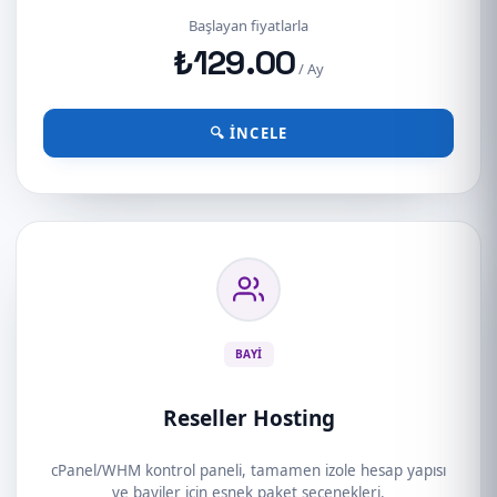
Başlayan fiyatlarla
₺129.00
/ Ay
🔍 İNCELE
BAYI
Reseller Hosting
cPanel/WHM kontrol paneli, tamamen izole hesap yapısı
ve bayiler için esnek paket seçenekleri.