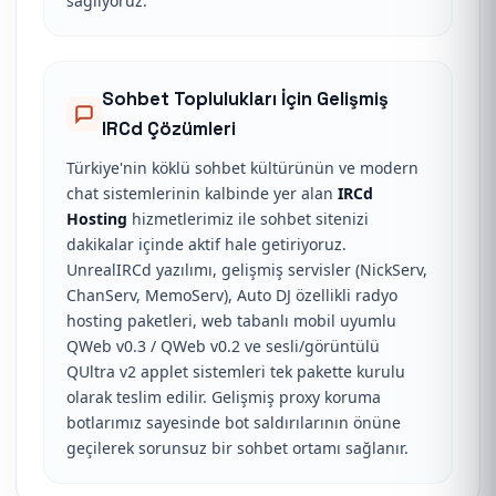
sağlıyoruz.
Sohbet Toplulukları İçin Gelişmiş
IRCd Çözümleri
Türkiye'nin köklü sohbet kültürünün ve modern
chat sistemlerinin kalbinde yer alan
IRCd
Hosting
hizmetlerimiz ile sohbet sitenizi
dakikalar içinde aktif hale getiriyoruz.
UnrealIRCd yazılımı, gelişmiş servisler (NickServ,
ChanServ, MemoServ), Auto DJ özellikli radyo
hosting paketleri, web tabanlı mobil uyumlu
QWeb v0.3 / QWeb v0.2 ve sesli/görüntülü
QUltra v2 applet sistemleri tek pakette kurulu
olarak teslim edilir. Gelişmiş proxy koruma
botlarımız sayesinde bot saldırılarının önüne
geçilerek sorunsuz bir sohbet ortamı sağlanır.