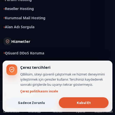
Reseller Hosting
Kurumsal Mail Hosting
Alan Adı Sorgula
Hizmetler
QGuard DDoS Koruma
QGuard Web Shield
Çerez tercihleri
IRCd Hosting
QBilisim, siteyi güvenli çalıştırmak ve hizmet deneyimini
iyileştirmek için çerezler kullanır. Tercihinizi kaydederek
Radyo Hosting
sonraki girişlerde bu uyarıyı tekrar göstermeyiz.
Sohbet Sistemleri
Çerez politikasını incele
Sohbet Temaları
Sadece Zorunlu
Kabul Et
Sunucu Durumu
Canlı Destek
WhatsApp
Telefon
E-posta
Müşteri Paneli