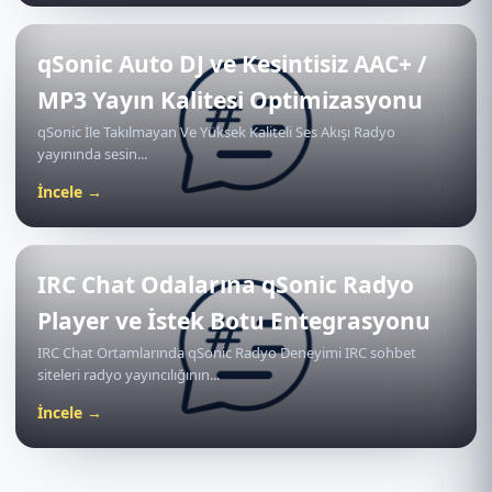
qSonic Auto DJ ve Kesintisiz AAC+ /
MP3 Yayın Kalitesi Optimizasyonu
qSonic İle Takılmayan Ve Yüksek Kaliteli Ses Akışı Radyo
yayınında sesin...
İncele →
IRC Chat Odalarına qSonic Radyo
Player ve İstek Botu Entegrasyonu
IRC Chat Ortamlarında qSonic Radyo Deneyimi IRC sohbet
siteleri radyo yayıncılığının...
İncele →