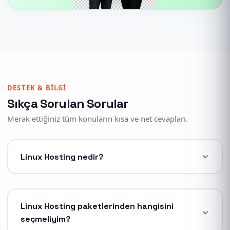
DESTEK & BILGI
Sıkça Sorulan Sorular
Merak ettiğiniz tüm konuların kısa ve net cevapları.
Linux Hosting nedir?
Linux Hosting, sunucu işletim sistemi olarak Linux
(CloudLinux, AlmaLinux) kullanan ve özellikle PHP,
MySQL altyapılı web siteleri (WordPress, Joomla, e-
ticaret scriptleri vb.) için optimize edilmiş bir web
Linux Hosting paketlerinden hangisini
barındırma hizmetidir. Yüksek kararlılık, güvenlik ve
seçmeliyim?
performans sunar.