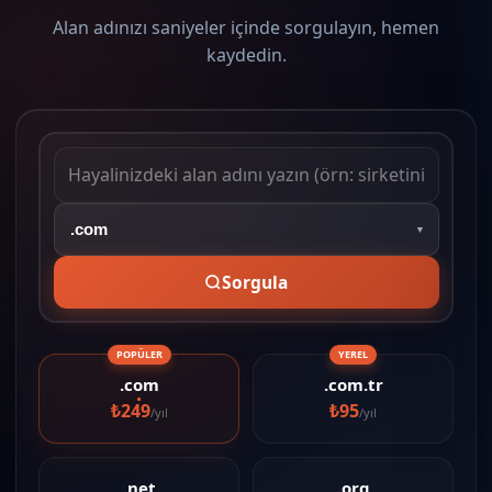
Alan adınızı saniyeler içinde sorgulayın, hemen
kaydedin.
▼
Sorgula
POPÜLER
YEREL
.com
.com.tr
₺249
₺95
/yıl
/yıl
.net
.org