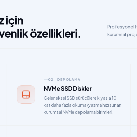
 için
Profesyonel h
nlik özellikleri.
kurumsal proje
02 · DEPOLAMA
NVMe SSD Diskler
Geleneksel SSD sürücülere kıyasla 10
kat daha fazla okuma/yazma hızı sunan
kurumsal NVMe depolama birimleri.