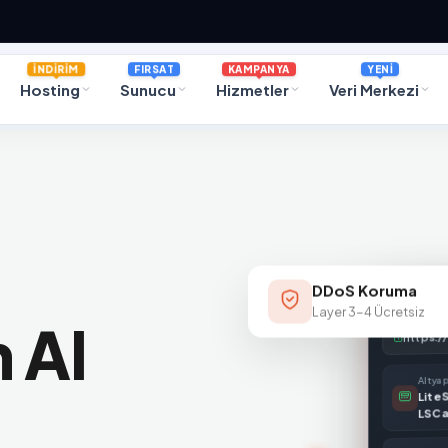
İNDİRİM
FIRSAT
KAMPANYA
YENİ
Hosting
Sunucu
Hizmetler
Veri Merkezi
DDoS Koruma
Layer 3-4 Ücretsiz
 Al
https:/
Altyap
Lite
LSC