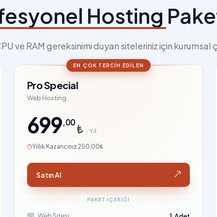
fesyonel Hosting
Paket
PU ve RAM gereksinimi duyan siteleriniz için kurumsal 
EN ÇOK TERCIH EDILEN
Pro Special
Web Hosting
699
,00
₺
/
Yıl
Yıllık Kazancınız 250,00₺
Satın Al
PAKET İÇERIĞI
Web Sitesi
1 Adet