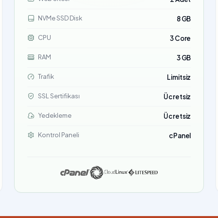
NVMe SSD Disk
8 GB
CPU
3 Core
RAM
3 GB
Trafik
Limitsiz
SSL Sertifikası
Ücretsiz
Yedekleme
Ücretsiz
Kontrol Paneli
cPanel