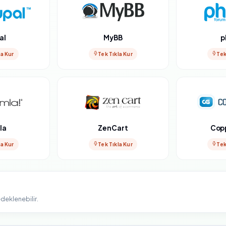
al
MyBB
p
la Kur
Tek Tıkla Kur
Tek
la
ZenCart
Cop
la Kur
Tek Tıkla Kur
Tek
deklenebilir.