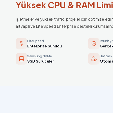
Yüksek CPU & RAM
Limi
İşletmeler ve yüksek trafikli projeler için optimize ed
altyapılı ve LiteSpeed Enterprise destekli kurumsal h
LiteSpeed
Imunify
Enterprise Sunucu
Gerçek
Samsung NVMe
Haftalık
SSD Sürücüler
Otoma