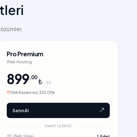
leri
çözümler.
Pro Premium
Web Hosting
899
,00
₺
/
Yıl
Yıllık Kazancınız 320,00₺
Satın Al
PAKET İÇERIĞI
Web Sitesi
1 Adet