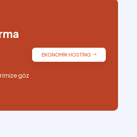
ırma
EKONOMIK HOSTING
erimize göz