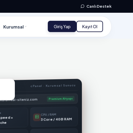
Canlı Destek
Kurumsal
Giriş Yap
Kayıt Ol
cPanel · Kurumsal Sunucu
Premium Altyapı
/kurumsal-siteniz.com
ı
CPU / RAM
Speed +
3 Core / 4GB RAM
ache