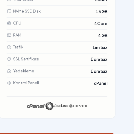
NVMe SSD Disk
15 GB
CPU
4 Core
RAM
4 GB
Trafik
Limitsiz
SSL Sertifikası
Ücretsiz
Yedekleme
Ücretsiz
Kontrol Paneli
cPanel