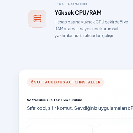
04 · DONANIM
Yüksek CPU/RAM
Hesap başına yüksek CPU çekirdeği ve
RAM ataması sayesinde kurumsal
yazılımlarınız takılmadan çalışır.
SOFTACULOUS AUTO INSTALLER
Softaculous
ile Tek Tıkla Kurulum
Sıfır kod, sıfır komut. Sevdiğiniz uygulamaları c