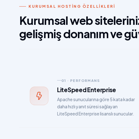
KURUMSAL HOSTING ÖZELLIKLERI
Kurumsal web siteleriniz
gelişmiş donanım ve güve
01 · PERFORMANS
LiteSpeed Enterprise
Apache sunucularına göre 5 kata kadar
daha hızlı yanıt süresi sağlayan
LiteSpeed Enterprise lisanslı sunucular.