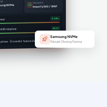
ipi
Güvenlik
sung NVMe
Imunify360 / WAF
0.08s
resi
Aktif
ed Enterprise
Samsung NVMe
ptime · Öncelikli Teknik Destek
Yüksek Okuma/Yazma