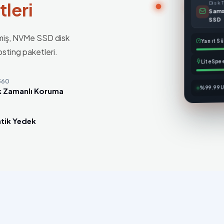
Disk T
tleri
Sam
SSD
ilmiş, NVMe SSD disk
Yanıt Sü
osting paketleri.
LiteSpe
360
%99.99 U
 Zamanlı Koruma
tik Yedek