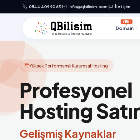
0544 409 90 63
|
info@qbilisim.com
|
İletişim
YENİ
Domain
Yüksek Performanslı Kurumsal Hosting
Profesyonel
Hosting Satın
Gelişmiş Kaynaklar