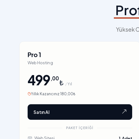
Pro
Yüksek C
Pro 1
Web Hosting
499
,00
₺
/
Yıl
Yıllık Kazancınız 180,00₺
Satın Al
PAKET İÇERIĞI
Web Sitesi
1 Adet