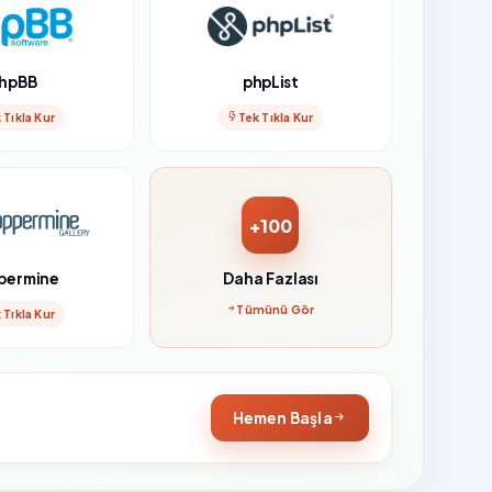
hpBB
phpList
 Tıkla Kur
Tek Tıkla Kur
+100
permine
Daha Fazlası
Tümünü Gör
 Tıkla Kur
Hemen Başla