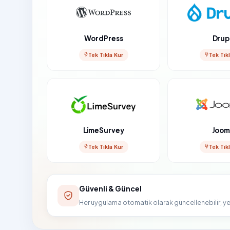
WordPress
Drup
Tek Tıkla Kur
Tek Tık
LimeSurvey
Joom
Tek Tıkla Kur
Tek Tık
Güvenli & Güncel
Her uygulama otomatik olarak güncellenebilir, ye