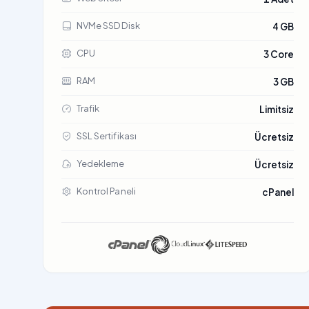
NVMe SSD Disk
4 GB
CPU
3 Core
RAM
3 GB
Trafik
Limitsiz
SSL Sertifikası
Ücretsiz
Yedekleme
Ücretsiz
Kontrol Paneli
cPanel