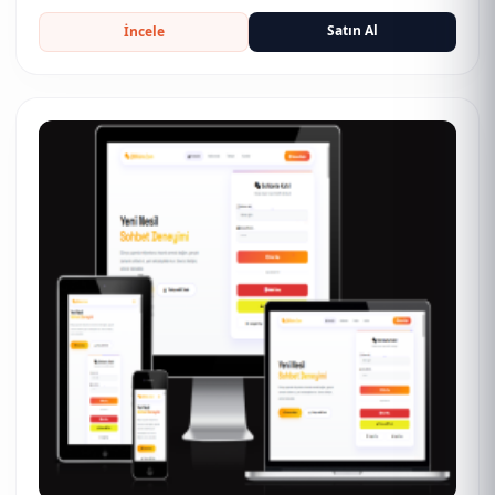
Satın Al
İncele