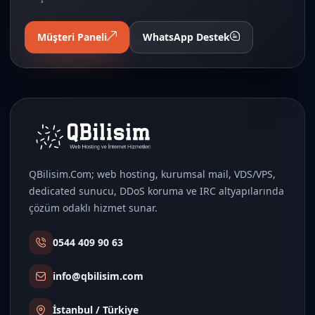
Müşteri Paneli
WhatsApp Destek
QBilisim.Com; web hosting, kurumsal mail, VDS/VPS,
dedicated sunucu, DDoS koruma ve IRC altyapılarında
çözüm odaklı hizmet sunar.
0544 409 90 63
info@qbilisim.com
İstanbul / Türkiye