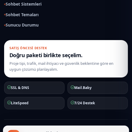
Sohbet Sistemleri
Sohbet Temaları
Sunucu Durumu
SATIŞ ÖNCESI DESTEK
Doğru paketi birlikte seçelim.
Proje tipi, trafik, mail ihtiyacı ve güvenlik beklentine göre en
uygun çözümü planlayalım.
SSL & DNS
Mail.Baby
LiteSpeed
7/24 Destek
iyzico
Visa
Mastercard
Troy
Havale/EFT