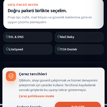
SATIŞ ÖNCESI DESTEK
Doğru paketi birlikte seçelim.
Proje tipi, trafik, mail ihtiyacı ve güvenlik beklentine göre en
uygun çözümü planlayalım.
SSL & DNS
Mail.Baby
LiteSpeed
7/24 Destek
iyzico
Visa
Mastercard
Troy
Havale/EFT
Çerez tercihleri
Hakkımızda
İletişim
Hizmet Sözleşmesi
Gizlilik Politikası
QBilisim, siteyi güvenli çalıştırmak ve hizmet deneyimini
Çerez Politikası
iyileştirmek için çerezler kullanır. Tercihinizi kaydederek
sonraki girişlerde bu uyarıyı tekrar göstermeyiz.
© 2010-2026
QBilisim.Com
İnternet Hizmetleri. Tüm hakları saklıdır.
Türkiye lokasyonlu hosting, mail ve sunucu operasyonları.
Çerez politikasını incele
Sadece Zorunlu
Kabul Et