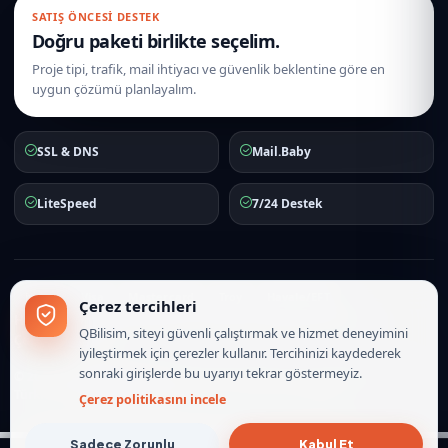
SATIŞ ÖNCESI DESTEK
Doğru paketi birlikte seçelim.
Proje tipi, trafik, mail ihtiyacı ve güvenlik beklentine göre en
uygun çözümü planlayalım.
SSL & DNS
Mail.Baby
LiteSpeed
7/24 Destek
iyzico
Visa
Mastercard
Troy
Havale/EFT
Çerez tercihleri
Hakkımızda
İletişim
Hizmet Sözleşmesi
Gizlilik Politikası
QBilisim, siteyi güvenli çalıştırmak ve hizmet deneyimini
Çerez Politikası
iyileştirmek için çerezler kullanır. Tercihinizi kaydederek
sonraki girişlerde bu uyarıyı tekrar göstermeyiz.
© 2010-2026
QBilisim.Com
İnternet Hizmetleri. Tüm hakları saklıdır.
Türkiye lokasyonlu hosting, mail ve sunucu operasyonları.
Çerez politikasını incele
Sadece Zorunlu
Kabul Et