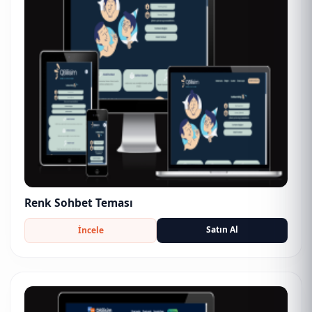
Renk Sohbet Teması
Satın Al
İncele