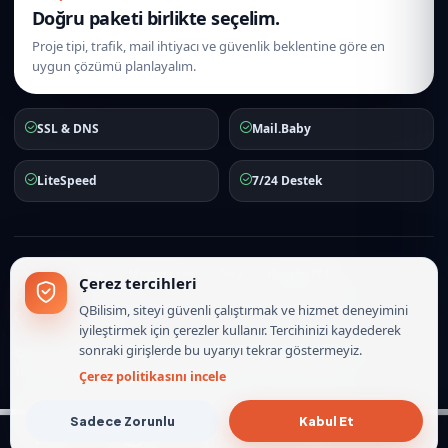
Doğru paketi birlikte seçelim.
Proje tipi, trafik, mail ihtiyacı ve güvenlik beklentine göre en
uygun çözümü planlayalım.
SSL & DNS
Mail.Baby
LiteSpeed
7/24 Destek
iyzico
Visa
Mastercard
Troy
Havale/EFT
Çerez tercihleri
Hakkımızda
İletişim
Hizmet Sözleşmesi
Gizlilik Politikası
QBilisim, siteyi güvenli çalıştırmak ve hizmet deneyimini
Çerez Politikası
iyileştirmek için çerezler kullanır. Tercihinizi kaydederek
sonraki girişlerde bu uyarıyı tekrar göstermeyiz.
© 2010-2026
QBilisim.Com
İnternet Hizmetleri. Tüm hakları saklıdır.
Türkiye lokasyonlu hosting, mail ve sunucu operasyonları.
Çerez politikasını incele
Sadece Zorunlu
Kabul Et